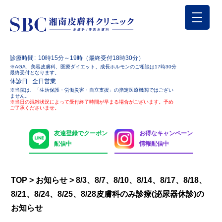
診療時間
10時15分～19時（最終受付18時30分）
※AGA、美容皮膚科、医療ダイエット、成長ホルモンのご相談は17時30分
最終受付となります。
休診日
全日営業
※当院は、「生活保護・労働災害・自立支援」の指定医療機関ではござい
ません。
※当日の混雑状況によって受付終了時間が早まる場合がございます。予め
ご了承くださいませ。
友達登録でクーポン
お得なキャンペーン
配信中
情報配信中
TOP
>
お知らせ
>
8/3、8/7、8/10、8/14、8/17、8/18、
8/21、8/24、8/25、8/28皮膚科のみ診療(泌尿器休診)の
お知らせ