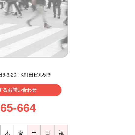
6-3-20 TK町田ビル5階
するお問い合わせ
665-664
木
金
土
日
祝