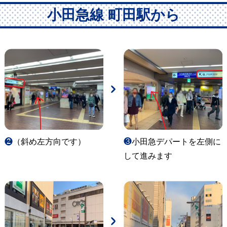
小田急線 町田駅から
❷
（斜め左方向です）
❸
小田急デパートを左側に
して進みます