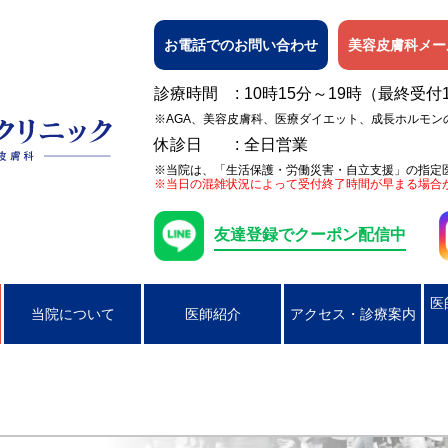
お電話でのお問い合わせ
美容皮膚科メー
診療時間
10時15分～19時（最終受付
※AGA、美容皮膚科、医療ダイエット、成長ホルモン
休診日
全日営業
※当院は、「生活保護・労働災害・自立支援」の指定
※当日の混雑状況によって受付終了時間が早まる場合
友達登録でクーポン配信中
医
当院について
医師紹介
アクセス・診療案内
日焼け
女性の膀胱炎
アレルギー検査
ピアス穴あけ（耳たぶのみ）
AGA
ニキビ
コンジローマ
PSA検査
ラクやせ外来
じんましん
男性の性器ヘル
湿疹
男性のクラミジア性尿道炎
かぶれ（接触皮膚炎）
咽頭クラミジア
アトピー性皮膚
咽頭淋病
帯状疱疹
ヘルペス
円形脱毛症