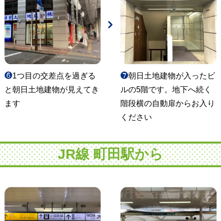
❻
1つ目の交差点を過ぎる
❼
朝日土地建物が入ったビ
と朝日土地建物が見えてき
ルの5階です。地下へ続く
ます
階段横の自動扉からお入り
ください
JR線 町田駅から