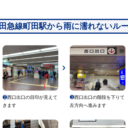
田急線町田駅から雨に濡れないル
❷
西口出口の目印が見えて
❸
西口出口の階段を下りて
きます
左方向へ進みます