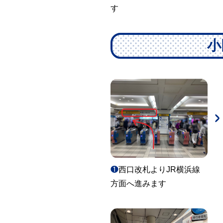
す
小
❶
西口改札よりJR横浜線
方面へ進みます