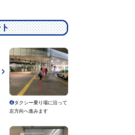
ート
❹
タクシー乗り場に沿って
左方向へ進みます