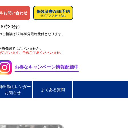
保険診療WEB予約
ルお問い合わせ
※ピアス穴あけ含む
18時30分）
のご相談は17時30分最終受付となります。
医療機関ではございません。
がございます。予めご了承くださいませ。
お得なキャンペーン情報配信中
師出勤カレンダー
よくある質問
お知らせ
ペス
肌荒れ
男性の淋菌性尿道炎
炎
脂漏性皮膚炎
ほくろ取り