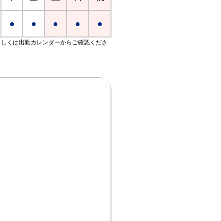
●
●
●
●
●
もしくは出勤カレンダーからご確認くださ