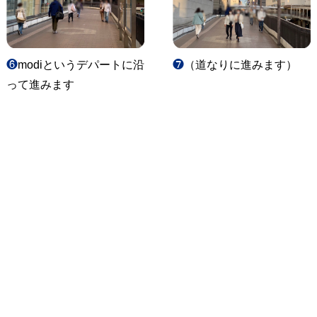
❻
modiというデパートに沿
❼
（道なりに進みます）
って進みます