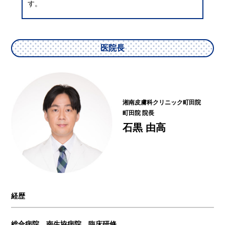
す。
医院長
湘南皮膚科クリニック町田院
町田院 院長
石黒 由高
経歴
総合病院 南生協病院 臨床研修