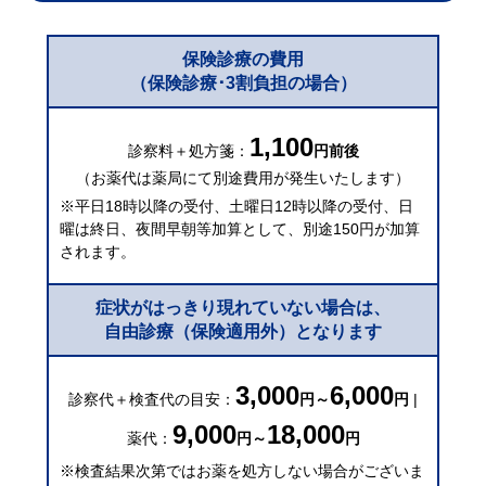
保険診療の費用
（保険診療･3割負担の場合）
1,100
診察料＋処方箋：
円前後
（お薬代は薬局にて別途費用が発生いたします）
※平日18時以降の受付、土曜日12時以降の受付、日
曜は終日、夜間早朝等加算として、別途150円が加算
されます。
症状がはっきり現れていない場合は、
自由診療（保険適用外）となります
3,000
6,000
診察代＋検査代の目安：
円～
円
|
9,000
18,000
薬代：
円～
円
※検査結果次第ではお薬を処方しない場合がございま