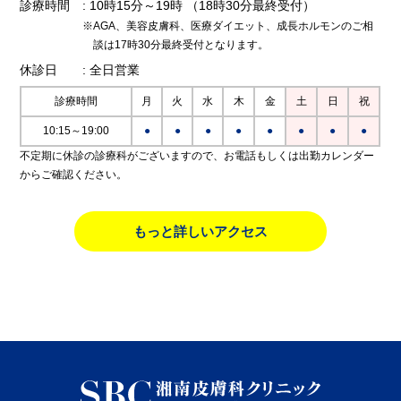
診療時間
: 10時15分～19時
（18時30分最終受付）
※AGA、美容皮膚科、医療ダイエット、成長ホルモンのご相
談は17時30分最終受付となります。
休診日
: 全日営業
診療時間
月
火
水
木
金
土
日
祝
10:15～19:00
●
●
●
●
●
●
●
●
不定期に休診の診療科がございますので、お電話もしくは出勤カレンダー
からご確認ください。
もっと詳しいアクセス