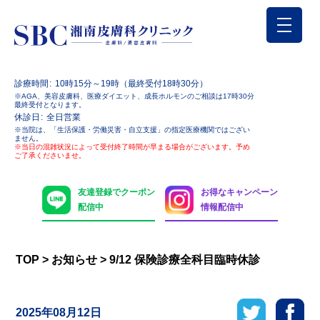
診療時間
10時15分～19時（最終受付18時30分）
※AGA、美容皮膚科、医療ダイエット、成長ホルモンのご相談は17時30分
最終受付となります。
休診日
全日営業
※当院は、「生活保護・労働災害・自立支援」の指定医療機関ではござい
ません。
※当日の混雑状況によって受付終了時間が早まる場合がございます。予め
ご了承くださいませ。
友達登録でクーポン
お得なキャンペーン
配信中
情報配信中
TOP
>
お知らせ
>
9/12 保険診療全科目臨時休診
2025年08月12日