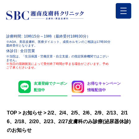
診療時間
10時15分～19時（最終受付18時30分）
※AGA、美容皮膚科、医療ダイエット、成長ホルモンのご相談は17時30分
最終受付となります。
休診日
全日営業
※当院は、「生活保護・労働災害・自立支援」の指定医療機関ではござい
ません。
※当日の混雑状況によって受付終了時間が早まる場合がございます。予め
ご了承くださいませ。
友達登録でクーポン
お得なキャンペーン
配信中
情報配信中
TOP
>
お知らせ
>
2/2、2/4、2/5、2/6、2/9、2/13、2/1
6、2/18、2/20、2/23、2/27皮膚科のみ診療(泌尿器休診)
のお知らせ