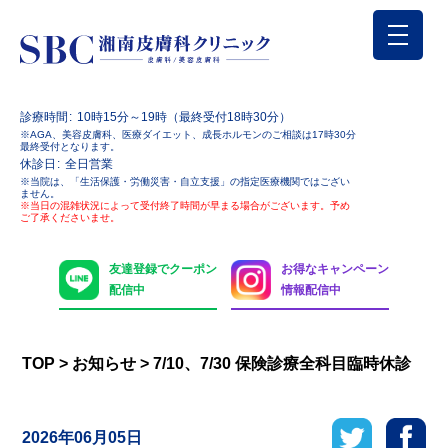
診療時間
10時15分～19時（最終受付18時30分）
※AGA、美容皮膚科、医療ダイエット、成長ホルモンのご相談は17時30分
最終受付となります。
休診日
全日営業
※当院は、「生活保護・労働災害・自立支援」の指定医療機関ではござい
ません。
※当日の混雑状況によって受付終了時間が早まる場合がございます。予め
ご了承くださいませ。
友達登録でクーポン
お得なキャンペーン
配信中
情報配信中
TOP
>
お知らせ
>
7/10、7/30 保険診療全科目臨時休診
2026年06月05日