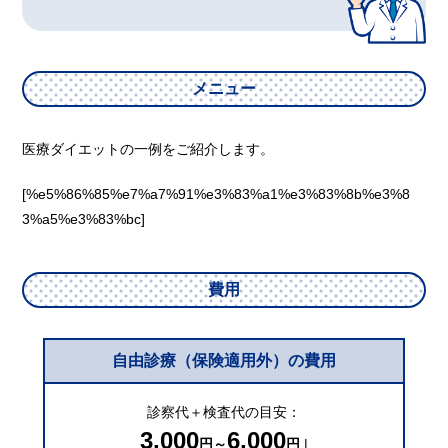
メニュー
医療ダイエットの一例をご紹介します。
[%e5%86%85%e7%a7%91%e3%83%a1%e3%83%8b%e3%8
3%a5%e3%83%bc]
費用
自由診療（保険適用外）の費用
診察代＋検査代の目安：
3,000
6,000
円～
円
|