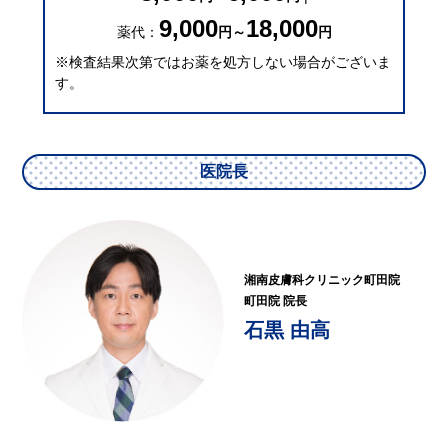
9,000
18,000
薬代：
円～
円
※検査結果次第ではお薬を処方しない場合がございま
す。
医院長
湘南皮膚科クリニック町田院
町田院 院長
石黒 由高