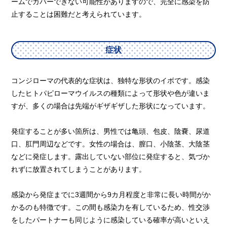
ームでカバーできない可能性がありますので、完全に感染を防
止することは困難だと考えられています。
症状
コンジローマの代表的な症状は、独特な形状のイボです。感染
したヒトパピローマウイルスの種類によって形状や色が違いま
すが、多くの場合は先端がギザギザした形状になっています。
発症することが多い箇所は、男性では亀頭、包皮、陰嚢、尿道
口、肛門周辺などです。女性の場合は、膣口、小陰茎、大陰茎
などに発症します。露出していない部位に発症すると、気づか
れずに放置されてしまうことがあります。
感染から発症までに3週間から9カ月程度と非常に長い時間がか
かるのも特徴です。この間も感染力を有しているため、性交渉
をしたパートナーも同じように感染している確率が高いといえ