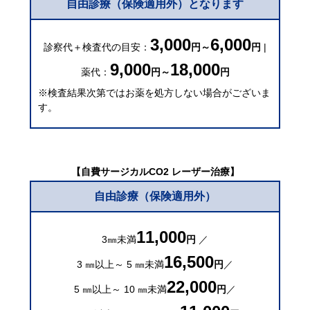
自由診療（保険適用外）となります
3,000
6,000
診察代＋検査代の目安：
円～
円
|
9,000
18,000
薬代：
円～
円
※検査結果次第ではお薬を処方しない場合がございま
す。
【自費サージカルCO2 レーザー治療】
自由診療（保険適用外）
11,000
3㎜未満
円
／
16,500
3 ㎜以上～ 5 ㎜未満
円
／
22,000
5 ㎜以上～ 10 ㎜未満
円
／