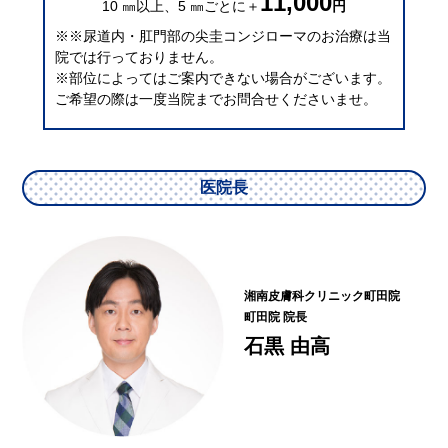
11,000
10 ㎜以上、5 ㎜ごとに＋
円
※※尿道内・肛門部の尖圭コンジローマのお治療は当
院では行っておりません。
※部位によってはご案内できない場合がございます。
ご希望の際は一度当院までお問合せくださいませ。
医院長
湘南皮膚科クリニック町田院
町田院 院長
石黒 由高