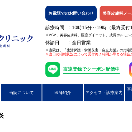
お電話でのお問い合わせ
美容皮膚科メー
診療時間
10時15分～19時（最終受付
※AGA、美容皮膚科、医療ダイエット、成長ホルモン
休診日
全日営業
※当院は、「生活保護・労働災害・自立支援」の指定
※当日の混雑状況によって受付終了時間が早まる場合
友達登録でクーポン配信中
医
当院について
医師紹介
アクセス・診療案内
日焼け
女性の膀胱炎
アレルギー検査
ピアス穴あけ（耳たぶのみ）
AGA
ニキビ
コンジローマ
PSA検査
ラクやせ外来
じんましん
男性の性器ヘル
炎
湿疹
男性のクラミジア性尿道炎
かぶれ（接触皮膚炎）
咽頭クラミジア
アトピー性皮膚
咽頭淋病
帯状疱疹
ヘルペス
円形脱毛症