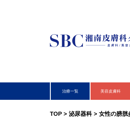
治療一覧
美容皮膚科
皮膚科
TOP
>
泌尿器科
>
女性の膀胱
泌尿器科