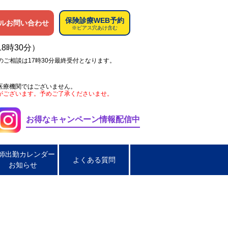
保険診療WEB予約
ルお問い合わせ
※ピアス穴あけ含む
18時30分）
のご相談は17時30分最終受付となります。
医療機関ではございません。
がございます。予めご了承くださいませ。
お得なキャンペーン情報配信中
師出勤カレンダー
よくある質問
お知らせ
ペス
肌荒れ
男性の淋菌性尿道炎
炎
脂漏性皮膚炎
ほくろ取り