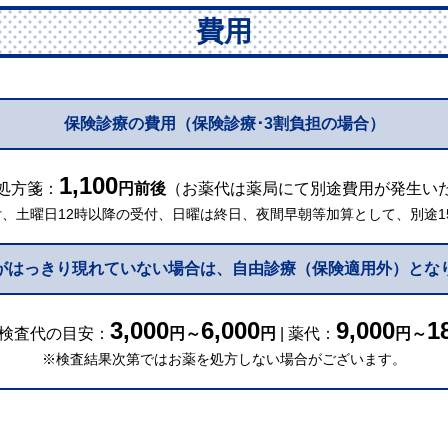
費用
保険診療の費用
（保険診療･3割負担の場合）
1,100
処方箋：
円前後
（お薬代は薬局にて別途費用が発生い
付、土曜日12時以降の受付、日曜は終日、夜間早朝等加算として、別途1
がはっきり現れていない場合は、
自由診療（保険適用外）とな
3,000
6,000
9,000
1
検査代の目安：
円～
円
| 薬代：
円～
※検査結果次第ではお薬を処方しない場合がございます。