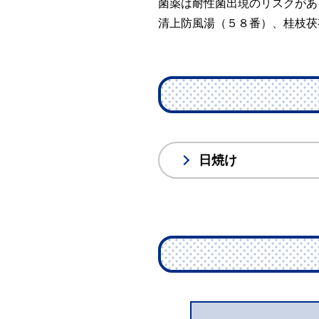
菌薬は耐性菌出現のリスクがあ
清上防風湯（５８番）、桂枝茯
日焼け