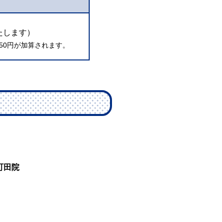
たします）
50円が加算されます。
町田院