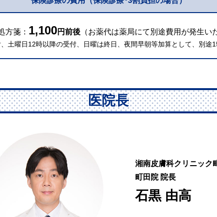
保険診療の費用
（保険診療･3割負担の場合）
1,100
処方箋：
円前後
（お薬代は薬局にて別途費用が発生い
付、土曜日12時以降の受付、日曜は終日、夜間早朝等加算として、別途1
医院長
湘南皮膚科クリニック
町田院 院長
石黒 由高