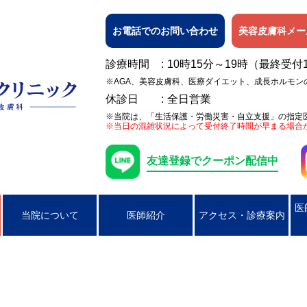
お電話でのお問い合わせ
美容皮膚科メー
診療時間
10時15分～19時（最終受付
※AGA、美容皮膚科、医療ダイエット、成長ホルモン
休診日
全日営業
※当院は、「生活保護・労働災害・自立支援」の指定
※当日の混雑状況によって受付終了時間が早まる場合
友達登録でクーポン配信中
医
当院について
医師紹介
アクセス・診療案内
日焼け
女性の膀胱炎
アレルギー検査
ピアス穴あけ（耳たぶのみ）
AGA
ニキビ
コンジローマ
PSA検査
ラクやせ外来
じんましん
男性の性器ヘル
湿疹
男性のクラミジア性尿道炎
かぶれ（接触皮膚炎）
咽頭クラミジア
アトピー性皮膚
咽頭淋病
帯状疱疹
ヘルペス
円形脱毛症