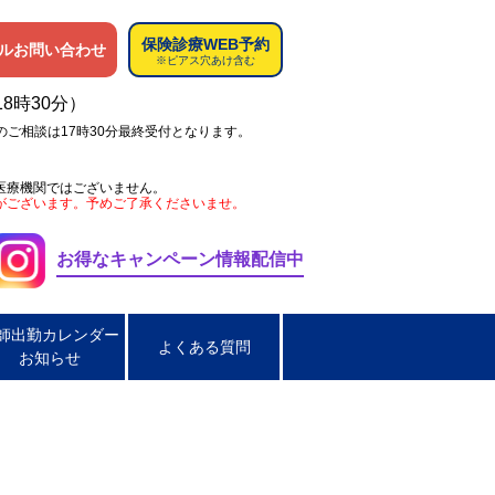
保険診療WEB予約
ルお問い合わせ
※ピアス穴あけ含む
18時30分）
のご相談は17時30分最終受付となります。
医療機関ではございません。
がございます。予めご了承くださいませ。
お得なキャンペーン情報配信中
師出勤カレンダー
よくある質問
お知らせ
ペス
肌荒れ
男性の淋菌性尿道炎
炎
脂漏性皮膚炎
ほくろ取り