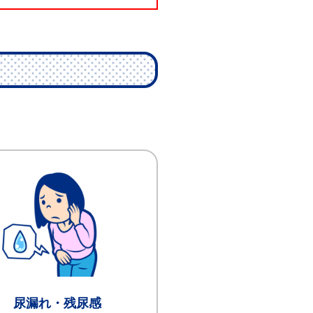
尿漏れ・残尿感