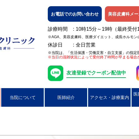
お電話でのお問い合わせ
美容皮膚科メー
診療時間
10時15分～19時（最終受付
※AGA、美容皮膚科、医療ダイエット、成長ホルモン
休診日
全日営業
※当院は、「生活保護・労働災害・自立支援」の指定
※当日の混雑状況によって受付終了時間が早まる場合
友達登録でクーポン配信中
医
当院について
医師紹介
アクセス・診療案内
日焼け
女性の膀胱炎
アレルギー検査
ピアス穴あけ（耳たぶのみ）
AGA
ニキビ
コンジローマ
PSA検査
ラクやせ外来
じんましん
男性の性器ヘル
湿疹
男性のクラミジア性尿道炎
かぶれ（接触皮膚炎）
咽頭クラミジア
アトピー性皮膚
咽頭淋病
帯状疱疹
ヘルペス
円形脱毛症