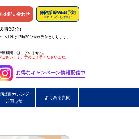
保険診療WEB予約
ルお問い合わせ
※ピアス穴あけ含む
18時30分）
のご相談は17時30分最終受付となります。
医療機関ではございません。
がございます。予めご了承くださいませ。
お得なキャンペーン情報配信中
師出勤カレンダー
よくある質問
お知らせ
ペス
肌荒れ
男性の淋菌性尿道炎
炎
脂漏性皮膚炎
ほくろ取り