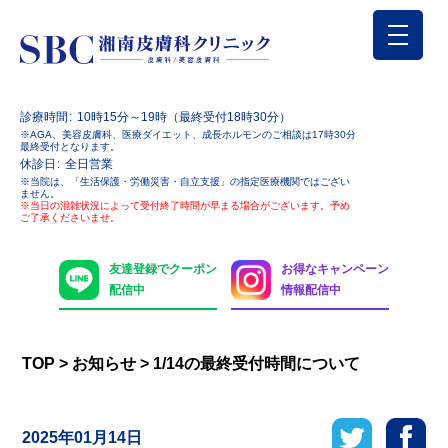
診療時間
10時15分～19時（最終受付18時30分）
※AGA、美容皮膚科、医療ダイエット、成長ホルモンのご相談は17時30分
最終受付となります。
休診日
全日営業
※当院は、「生活保護・労働災害・自立支援」の指定医療機関ではござい
ません。
※当日の混雑状況によって受付終了時間が早まる場合がございます。予め
ご了承くださいませ。
友達登録でクーポン
お得なキャンペーン
配信中
情報配信中
TOP
>
お知らせ
>
1/14の最終受付時間について
2025年01月14日