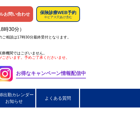
保険診療WEB予約
ルお問い合わせ
※ピアス穴あけ含む
18時30分）
のご相談は17時30分最終受付となります。
医療機関ではございません。
がございます。予めご了承くださいませ。
お得なキャンペーン情報配信中
師出勤カレンダー
よくある質問
お知らせ
ペス
肌荒れ
男性の淋菌性尿道炎
炎
脂漏性皮膚炎
ほくろ取り