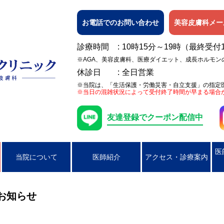
お電話でのお問い合わせ
美容皮膚科メー
診療時間
10時15分～19時（最終受付
※AGA、美容皮膚科、医療ダイエット、成長ホルモン
休診日
全日営業
※当院は、「生活保護・労働災害・自立支援」の指定
※当日の混雑状況によって受付終了時間が早まる場合
友達登録でクーポン配信中
医
当院について
医師紹介
アクセス・診療案内
日焼け
女性の膀胱炎
アレルギー検査
ピアス穴あけ（耳たぶのみ）
AGA
ニキビ
コンジローマ
PSA検査
ラクやせ外来
じんましん
男性の性器ヘル
お知らせ
湿疹
男性のクラミジア性尿道炎
かぶれ（接触皮膚炎）
咽頭クラミジア
アトピー性皮膚
咽頭淋病
帯状疱疹
ヘルペス
円形脱毛症