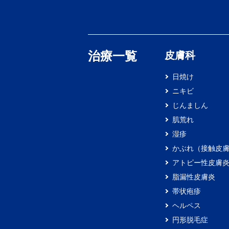
治療一覧
皮膚科
日焼け
ニキビ
じんましん
肌荒れ
湿疹
かぶれ（接触皮
アトピー性皮膚
脂漏性皮膚炎
帯状疱疹
ヘルペス
円形脱毛症