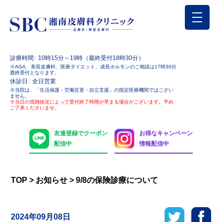
診療時間
10時15分～19時（最終受付18時30分）
※AGA、美容皮膚科、医療ダイエット、成長ホルモンのご相談は17時30分
最終受付となります。
休診日
全日営業
※当院は、「生活保護・労働災害・自立支援」の指定医療機関ではござい
ません。
※当日の混雑状況によって受付終了時間が早まる場合がございます。予め
ご了承くださいませ。
友達登録でクーポン
お得なキャンペーン
配信中
情報配信中
TOP
>
お知らせ
>
9/8の保険診療について
2024年09月08日