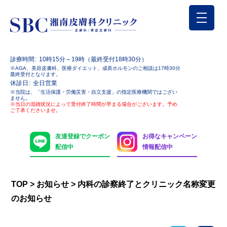
診療時間
10時15分～19時（最終受付18時30分）
※AGA、美容皮膚科、医療ダイエット、成長ホルモンのご相談は17時30分
最終受付となります。
休診日
全日営業
※当院は、「生活保護・労働災害・自立支援」の指定医療機関ではござい
ません。
※当日の混雑状況によって受付終了時間が早まる場合がございます。予め
ご了承くださいませ。
友達登録でクーポン
お得なキャンペーン
配信中
情報配信中
TOP
>
お知らせ
>
内科の診察終了とクリニック名称変更
のお知らせ