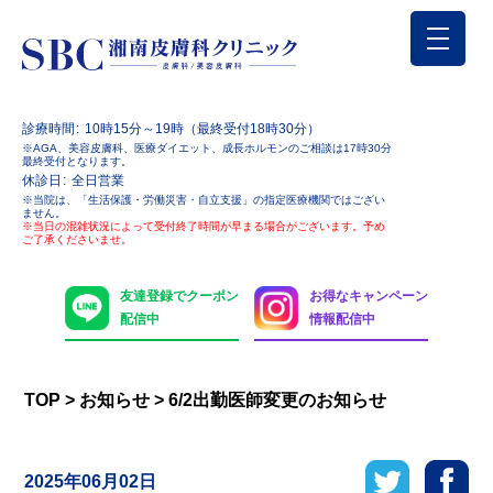
診療時間
10時15分～19時（最終受付18時30分）
※AGA、美容皮膚科、医療ダイエット、成長ホルモンのご相談は17時30分
最終受付となります。
休診日
全日営業
※当院は、「生活保護・労働災害・自立支援」の指定医療機関ではござい
ません。
※当日の混雑状況によって受付終了時間が早まる場合がございます。予め
ご了承くださいませ。
友達登録でクーポン
お得なキャンペーン
配信中
情報配信中
TOP
>
お知らせ
>
6/2出勤医師変更のお知らせ
2025年06月02日