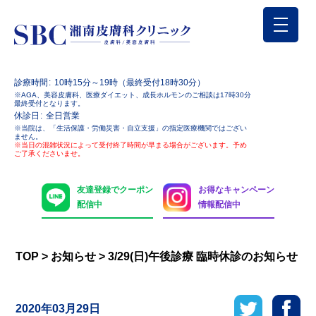
診療時間
10時15分～19時（最終受付18時30分）
※AGA、美容皮膚科、医療ダイエット、成長ホルモンのご相談は17時30分
最終受付となります。
休診日
全日営業
※当院は、「生活保護・労働災害・自立支援」の指定医療機関ではござい
ません。
※当日の混雑状況によって受付終了時間が早まる場合がございます。予め
ご了承くださいませ。
友達登録でクーポン
お得なキャンペーン
配信中
情報配信中
TOP
>
お知らせ
>
3/29(日)午後診療 臨時休診のお知らせ
2020年03月29日