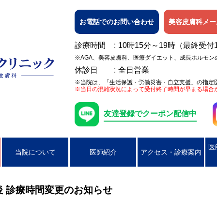
お電話でのお問い合わせ
美容皮膚科メー
診療時間
10時15分～19時（最終受付
※AGA、美容皮膚科、医療ダイエット、成長ホルモン
休診日
全日営業
※当院は、「生活保護・労働災害・自立支援」の指定
※当日の混雑状況によって受付終了時間が早まる場合
友達登録でクーポン配信中
医
当院について
医師紹介
アクセス・診療案内
日焼け
女性の膀胱炎
アレルギー検査
ピアス穴あけ（耳たぶのみ）
AGA
ニキビ
コンジローマ
PSA検査
ラクやせ外来
じんましん
男性の性器ヘル
)午後 診療時間変更のお知らせ
湿疹
男性のクラミジア性尿道炎
かぶれ（接触皮膚炎）
咽頭クラミジア
アトピー性皮膚
咽頭淋病
帯状疱疹
ヘルペス
円形脱毛症