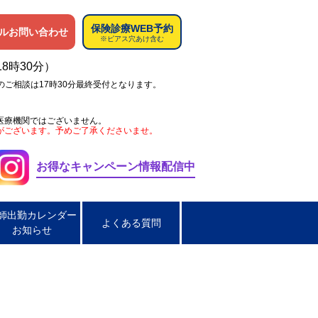
保険診療WEB予約
ルお問い合わせ
※ピアス穴あけ含む
18時30分）
のご相談は17時30分最終受付となります。
医療機関ではございません。
がございます。予めご了承くださいませ。
お得なキャンペーン情報配信中
師出勤カレンダー
よくある質問
お知らせ
ペス
肌荒れ
男性の淋菌性尿道炎
炎
脂漏性皮膚炎
ほくろ取り