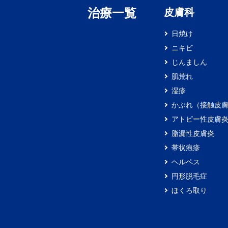
治療一覧
皮膚科
日焼け
ニキビ
じんましん
肌荒れ
湿疹
かぶれ（接触皮
アトピー性皮膚
脂漏性皮膚炎
帯状疱疹
ヘルペス
円形脱毛症
ほくろ取り