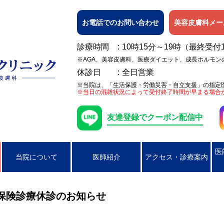
お電話でのお問い合わせ
美容皮膚科メー
診療時間
10時15分～19時（最終受付
※AGA、美容皮膚科、医療ダイエット、成長ホルモン
休診日
全日営業
※当院は、「生活保護・労働災害・自立支援」の指定
※当日の混雑状況によって受付終了時間が早まる場合
友達登録でクーポン配信中
医
当院について
医師紹介
アクセス・診療案内
日焼け
女性の膀胱炎
アレルギー検査
ピアス穴あけ（耳たぶのみ）
AGA
ニキビ
コンジローマ
PSA検査
ラクやせ外来
じんましん
男性の性器ヘル
）保険診療休診のお知らせ
湿疹
男性のクラミジア性尿道炎
かぶれ（接触皮膚炎）
咽頭クラミジア
アトピー性皮膚
咽頭淋病
帯状疱疹
ヘルペス
円形脱毛症