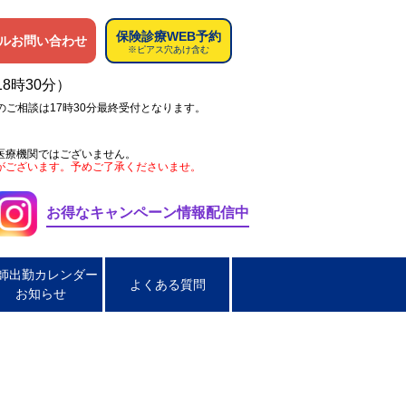
保険診療WEB予約
ルお問い合わせ
※ピアス穴あけ含む
18時30分）
のご相談は17時30分最終受付となります。
医療機関ではございません。
がございます。予めご了承くださいませ。
お得なキャンペーン情報配信中
師出勤カレンダー
よくある質問
お知らせ
ペス
肌荒れ
男性の淋菌性尿道炎
炎
脂漏性皮膚炎
ほくろ取り