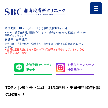
診療時間
10時15分～19時（最終受付18時30分）
※AGA、美容皮膚科、医療ダイエット、成長ホルモンのご相談は17時30分
最終受付となります。
休診日
全日営業
※当院は、「生活保護・労働災害・自立支援」の指定医療機関ではござい
ません。
※当日の混雑状況によって受付終了時間が早まる場合がございます。予め
ご了承くださいませ。
友達登録でクーポン
お得なキャンペーン
配信中
情報配信中
TOP
>
お知らせ
>
11/1、11/22内科・泌尿器科臨時休診
のお知らせ