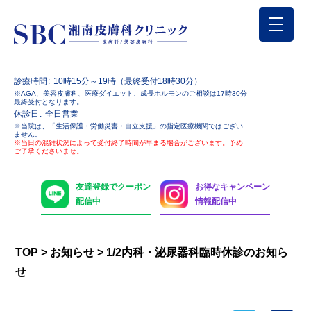
診療時間
10時15分～19時（最終受付18時30分）
※AGA、美容皮膚科、医療ダイエット、成長ホルモンのご相談は17時30分
最終受付となります。
休診日
全日営業
※当院は、「生活保護・労働災害・自立支援」の指定医療機関ではござい
ません。
※当日の混雑状況によって受付終了時間が早まる場合がございます。予め
ご了承くださいませ。
友達登録でクーポン
お得なキャンペーン
配信中
情報配信中
TOP
>
お知らせ
>
1/2内科・泌尿器科臨時休診のお知ら
せ