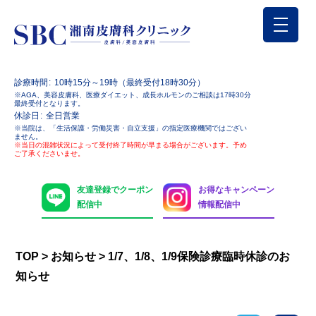
診療時間
10時15分～19時（最終受付18時30分）
※AGA、美容皮膚科、医療ダイエット、成長ホルモンのご相談は17時30分
最終受付となります。
休診日
全日営業
※当院は、「生活保護・労働災害・自立支援」の指定医療機関ではござい
ません。
※当日の混雑状況によって受付終了時間が早まる場合がございます。予め
ご了承くださいませ。
友達登録でクーポン
お得なキャンペーン
配信中
情報配信中
TOP
>
お知らせ
>
1/7、1/8、1/9保険診療臨時休診のお
知らせ