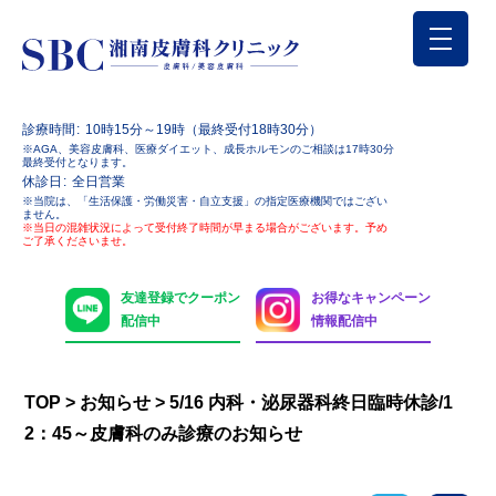
診療時間
10時15分～19時（最終受付18時30分）
※AGA、美容皮膚科、医療ダイエット、成長ホルモンのご相談は17時30分
最終受付となります。
休診日
全日営業
※当院は、「生活保護・労働災害・自立支援」の指定医療機関ではござい
ません。
※当日の混雑状況によって受付終了時間が早まる場合がございます。予め
ご了承くださいませ。
友達登録でクーポン
お得なキャンペーン
配信中
情報配信中
TOP
>
お知らせ
>
5/16 内科・泌尿器科終日臨時休診/1
2：45～皮膚科のみ診療のお知らせ