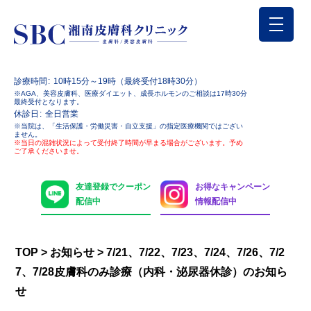
診療時間
10時15分～19時（最終受付18時30分）
※AGA、美容皮膚科、医療ダイエット、成長ホルモンのご相談は17時30分
最終受付となります。
休診日
全日営業
※当院は、「生活保護・労働災害・自立支援」の指定医療機関ではござい
ません。
※当日の混雑状況によって受付終了時間が早まる場合がございます。予め
ご了承くださいませ。
友達登録でクーポン
お得なキャンペーン
配信中
情報配信中
TOP
>
お知らせ
>
7/21、7/22、7/23、7/24、7/26、7/2
7、7/28皮膚科のみ診療（内科・泌尿器休診）のお知ら
せ