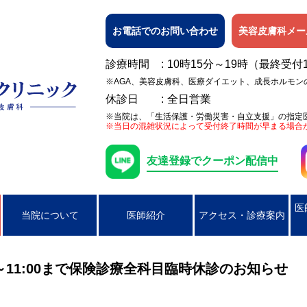
お電話でのお問い合わせ
美容皮膚科メー
診療時間
10時15分～19時（最終受付
※AGA、美容皮膚科、医療ダイエット、成長ホルモン
休診日
全日営業
※当院は、「生活保護・労働災害・自立支援」の指定
※当日の混雑状況によって受付終了時間が早まる場合
友達登録でクーポン配信中
医
当院について
医師紹介
アクセス・診療案内
日焼け
女性の膀胱炎
アレルギー検査
ピアス穴あけ（耳たぶのみ）
AGA
ニキビ
コンジローマ
PSA検査
ラクやせ外来
じんましん
男性の性器ヘル
0:15～11:00まで保険診療全科目臨時休診のお知らせ
湿疹
男性のクラミジア性尿道炎
かぶれ（接触皮膚炎）
咽頭クラミジア
アトピー性皮膚
咽頭淋病
帯状疱疹
ヘルペス
円形脱毛症