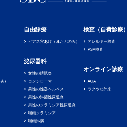
自由診療
検査（自費診療
ピアス穴あけ（耳たぶのみ）
アレルギー検査
PSA検査
泌尿器科
オンライン診療
女性の膀胱炎
膚炎）
コンジローマ
AGA
炎
男性の性器ヘルペス
ラクやせ外来
男性の淋菌性尿道炎
男性のクラミジア性尿道炎
咽頭クラミジア
咽頭淋病