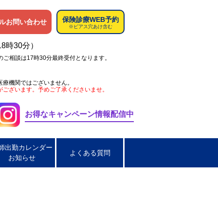
保険診療WEB予約
ルお問い合わせ
※ピアス穴あけ含む
18時30分）
のご相談は17時30分最終受付となります。
医療機関ではございません。
がございます。予めご了承くださいませ。
お得なキャンペーン情報配信中
師出勤カレンダー
よくある質問
お知らせ
ペス
肌荒れ
男性の淋菌性尿道炎
炎
脂漏性皮膚炎
ほくろ取り