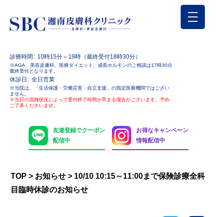
診療時間
10時15分～19時（最終受付18時30分）
※AGA、美容皮膚科、医療ダイエット、成長ホルモンのご相談は17時30分
最終受付となります。
休診日
全日営業
※当院は、「生活保護・労働災害・自立支援」の指定医療機関ではござい
ません。
※当日の混雑状況によって受付終了時間が早まる場合がございます。予め
ご了承くださいませ。
友達登録でクーポン
お得なキャンペーン
配信中
情報配信中
TOP
>
お知らせ
>
10/10 10:15～11:00まで保険診療全科
目臨時休診のお知らせ