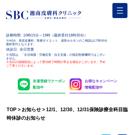
診療時間
10時15分～19時（最終受付18時30分）
※AGA、美容皮膚科、医療ダイエット、成長ホルモンのご相談は17時30分
最終受付となります。
休診日
全日営業
※当院は、「生活保護・労働災害・自立支援」の指定医療機関ではござい
ません。
※当日の混雑状況によって受付終了時間が早まる場合がございます。予め
ご了承くださいませ。
友達登録でクーポン
お得なキャンペーン
配信中
情報配信中
TOP
>
お知らせ
>
12/1、12/30、12/31保険診療全科目臨
時休診のお知らせ