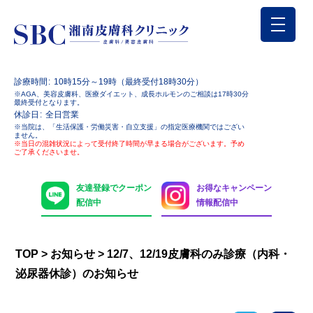
診療時間
10時15分～19時（最終受付18時30分）
※AGA、美容皮膚科、医療ダイエット、成長ホルモンのご相談は17時30分
最終受付となります。
休診日
全日営業
※当院は、「生活保護・労働災害・自立支援」の指定医療機関ではござい
ません。
※当日の混雑状況によって受付終了時間が早まる場合がございます。予め
ご了承くださいませ。
友達登録でクーポン
お得なキャンペーン
配信中
情報配信中
TOP
>
お知らせ
>
12/7、12/19皮膚科のみ診療（内科・
泌尿器休診）のお知らせ