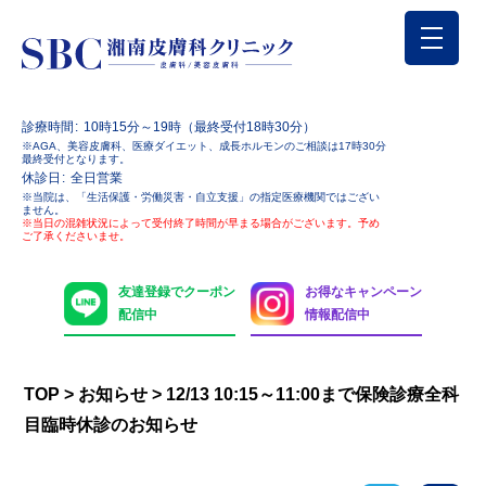
診療時間
10時15分～19時（最終受付18時30分）
※AGA、美容皮膚科、医療ダイエット、成長ホルモンのご相談は17時30分
最終受付となります。
休診日
全日営業
※当院は、「生活保護・労働災害・自立支援」の指定医療機関ではござい
ません。
※当日の混雑状況によって受付終了時間が早まる場合がございます。予め
ご了承くださいませ。
友達登録でクーポン
お得なキャンペーン
配信中
情報配信中
TOP
>
お知らせ
>
12/13 10:15～11:00まで保険診療全科
目臨時休診のお知らせ