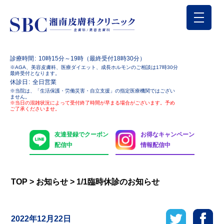
診療時間
10時15分～19時（最終受付18時30分）
※AGA、美容皮膚科、医療ダイエット、成長ホルモンのご相談は17時30分
最終受付となります。
休診日
全日営業
※当院は、「生活保護・労働災害・自立支援」の指定医療機関ではござい
ません。
※当日の混雑状況によって受付終了時間が早まる場合がございます。予め
ご了承くださいませ。
友達登録でクーポン
お得なキャンペーン
配信中
情報配信中
TOP
>
お知らせ
>
1/1臨時休診のお知らせ
2022年12月22日