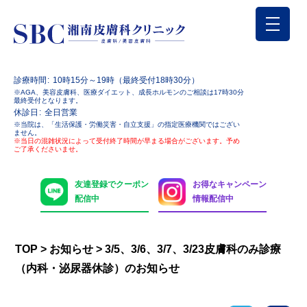
診療時間
10時15分～19時（最終受付18時30分）
※AGA、美容皮膚科、医療ダイエット、成長ホルモンのご相談は17時30分
最終受付となります。
休診日
全日営業
※当院は、「生活保護・労働災害・自立支援」の指定医療機関ではござい
ません。
※当日の混雑状況によって受付終了時間が早まる場合がございます。予め
ご了承くださいませ。
友達登録でクーポン
お得なキャンペーン
配信中
情報配信中
TOP
>
お知らせ
>
3/5、3/6、3/7、3/23皮膚科のみ診療
（内科・泌尿器休診）のお知らせ