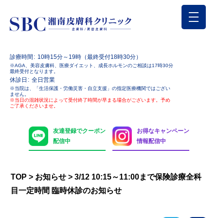
診療時間
10時15分～19時（最終受付18時30分）
※AGA、美容皮膚科、医療ダイエット、成長ホルモンのご相談は17時30分
最終受付となります。
休診日
全日営業
※当院は、「生活保護・労働災害・自立支援」の指定医療機関ではござい
ません。
※当日の混雑状況によって受付終了時間が早まる場合がございます。予め
ご了承くださいませ。
友達登録でクーポン
お得なキャンペーン
配信中
情報配信中
TOP
>
お知らせ
>
3/12 10:15～11:00まで保険診療全科
目一定時間 臨時休診のお知らせ