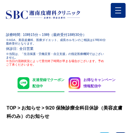
診療時間
10時15分～19時（最終受付18時30分）
※AGA、美容皮膚科、医療ダイエット、成長ホルモンのご相談は17時30分
最終受付となります。
休診日
全日営業
※当院は、「生活保護・労働災害・自立支援」の指定医療機関ではござい
ません。
※当日の混雑状況によって受付終了時間が早まる場合がございます。予め
ご了承くださいませ。
友達登録でクーポン
お得なキャンペーン
配信中
情報配信中
TOP
>
お知らせ
>
9/20 保険診療全科目休診（美容皮膚
科のみ）のお知らせ