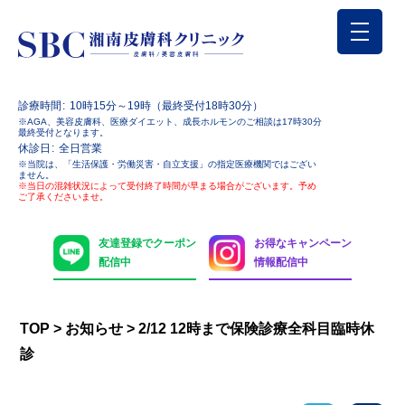
診療時間
10時15分～19時（最終受付18時30分）
※AGA、美容皮膚科、医療ダイエット、成長ホルモンのご相談は17時30分
最終受付となります。
休診日
全日営業
※当院は、「生活保護・労働災害・自立支援」の指定医療機関ではござい
ません。
※当日の混雑状況によって受付終了時間が早まる場合がございます。予め
ご了承くださいませ。
友達登録でクーポン
お得なキャンペーン
配信中
情報配信中
TOP
>
お知らせ
>
2/12 12時まで保険診療全科目臨時休
診