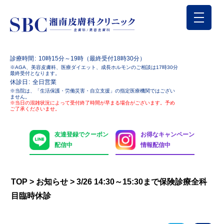
診療時間
10時15分～19時（最終受付18時30分）
※AGA、美容皮膚科、医療ダイエット、成長ホルモンのご相談は17時30分
最終受付となります。
休診日
全日営業
※当院は、「生活保護・労働災害・自立支援」の指定医療機関ではござい
ません。
※当日の混雑状況によって受付終了時間が早まる場合がございます。予め
ご了承くださいませ。
友達登録でクーポン
お得なキャンペーン
配信中
情報配信中
TOP
>
お知らせ
>
3/26 14:30～15:30まで保険診療全科
目臨時休診