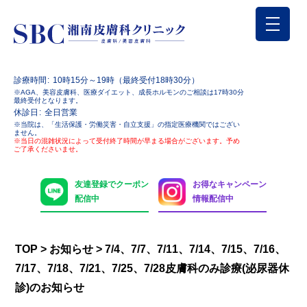
診療時間
10時15分～19時（最終受付18時30分）
※AGA、美容皮膚科、医療ダイエット、成長ホルモンのご相談は17時30分
最終受付となります。
休診日
全日営業
※当院は、「生活保護・労働災害・自立支援」の指定医療機関ではござい
ません。
※当日の混雑状況によって受付終了時間が早まる場合がございます。予め
ご了承くださいませ。
友達登録でクーポン
お得なキャンペーン
配信中
情報配信中
TOP
>
お知らせ
>
7/4、7/7、7/11、7/14、7/15、7/16、
7/17、7/18、7/21、7/25、7/28皮膚科のみ診療(泌尿器休
診)のお知らせ