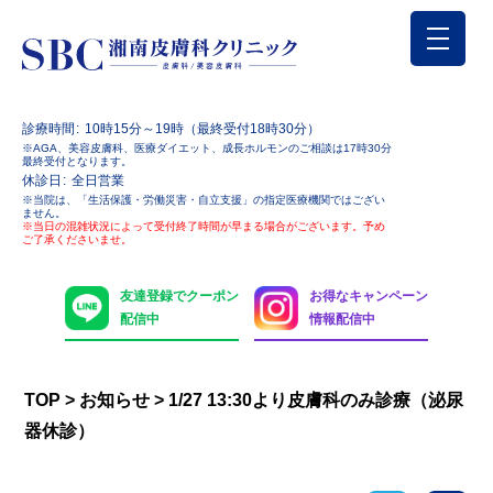
診療時間
10時15分～19時（最終受付18時30分）
※AGA、美容皮膚科、医療ダイエット、成長ホルモンのご相談は17時30分
最終受付となります。
休診日
全日営業
※当院は、「生活保護・労働災害・自立支援」の指定医療機関ではござい
ません。
※当日の混雑状況によって受付終了時間が早まる場合がございます。予め
ご了承くださいませ。
友達登録でクーポン
お得なキャンペーン
配信中
情報配信中
TOP
>
お知らせ
>
1/27 13:30より皮膚科のみ診療（泌尿
器休診）