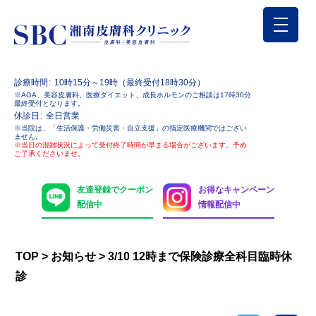
診療時間
10時15分～19時（最終受付18時30分）
※AGA、美容皮膚科、医療ダイエット、成長ホルモンのご相談は17時30分
最終受付となります。
休診日
全日営業
※当院は、「生活保護・労働災害・自立支援」の指定医療機関ではござい
ません。
※当日の混雑状況によって受付終了時間が早まる場合がございます。予め
ご了承くださいませ。
友達登録でクーポン
お得なキャンペーン
配信中
情報配信中
TOP
>
お知らせ
>
3/10 12時まで保険診療全科目臨時休
診