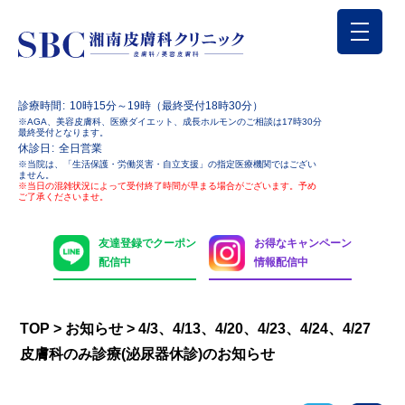
診療時間
10時15分～19時（最終受付18時30分）
※AGA、美容皮膚科、医療ダイエット、成長ホルモンのご相談は17時30分
最終受付となります。
休診日
全日営業
※当院は、「生活保護・労働災害・自立支援」の指定医療機関ではござい
ません。
※当日の混雑状況によって受付終了時間が早まる場合がございます。予め
ご了承くださいませ。
友達登録でクーポン
お得なキャンペーン
配信中
情報配信中
TOP
>
お知らせ
>
4/3、4/13、4/20、4/23、4/24、4/27
皮膚科のみ診療(泌尿器休診)のお知らせ