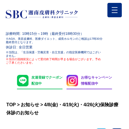
診療時間
10時15分～19時（最終受付18時30分）
※AGA、美容皮膚科、医療ダイエット、成長ホルモンのご相談は17時30分
最終受付となります。
休診日
全日営業
※当院は、「生活保護・労働災害・自立支援」の指定医療機関ではござい
ません。
※当日の混雑状況によって受付終了時間が早まる場合がございます。予め
ご了承くださいませ。
友達登録でクーポン
お得なキャンペーン
配信中
情報配信中
TOP
>
お知らせ
>
4/8(金)・4/19(火)・4/26(火)保険診療
休診のお知らせ