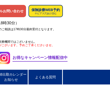
保険診療WEB予約
ルお問い合わせ
※ピアス穴あけ含む
18時30分）
のご相談は17時30分最終受付となります。
医療機関ではございません。
がございます。予めご了承くださいませ。
お得なキャンペーン情報配信中
師出勤カレンダー
よくある質問
お知らせ
ペス
肌荒れ
男性の淋菌性尿道炎
炎
脂漏性皮膚炎
ほくろ取り