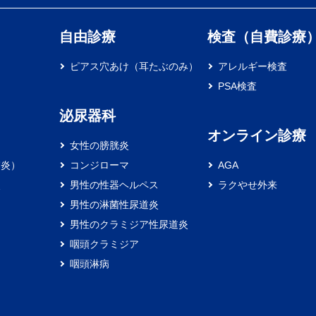
自由診療
検査（自費診療
ピアス穴あけ（耳たぶのみ）
アレルギー検査
PSA検査
泌尿器科
オンライン診療
女性の膀胱炎
膚炎）
コンジローマ
AGA
炎
男性の性器ヘルペス
ラクやせ外来
男性の淋菌性尿道炎
男性のクラミジア性尿道炎
咽頭クラミジア
咽頭淋病