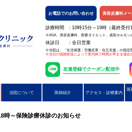
お電話でのお問い合わせ
美容皮膚科メー
診療時間
10時15分～19時（最終受付
※AGA、美容皮膚科、医療ダイエット、成長ホルモン
休診日
全日営業
※当院は、「生活保護・労働災害・自立支援」の指定
※当日の混雑状況によって受付終了時間が早まる場合
友達登録でクーポン配信中
医
当院について
医師紹介
アクセス・診療案内
日焼け
女性の膀胱炎
アレルギー検査
ピアス穴あけ（耳たぶのみ）
AGA
ニキビ
コンジローマ
PSA検査
ラクやせ外来
じんましん
男性の性器ヘル
）18時～保険診療休診のお知らせ
湿疹
男性のクラミジア性尿道炎
かぶれ（接触皮膚炎）
咽頭クラミジア
アトピー性皮膚
咽頭淋病
帯状疱疹
ヘルペス
円形脱毛症