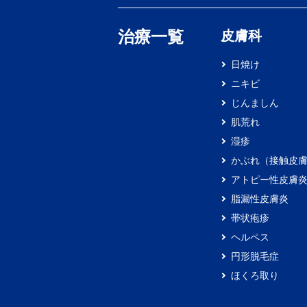
治療一覧
皮膚科
日焼け
ニキビ
じんましん
肌荒れ
湿疹
かぶれ（接触皮
アトピー性皮膚
脂漏性皮膚炎
帯状疱疹
ヘルペス
円形脱毛症
ほくろ取り