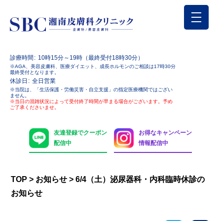
診療時間
10時15分～19時（最終受付18時30分）
※AGA、美容皮膚科、医療ダイエット、成長ホルモンのご相談は17時30分
最終受付となります。
休診日
全日営業
※当院は、「生活保護・労働災害・自立支援」の指定医療機関ではござい
ません。
※当日の混雑状況によって受付終了時間が早まる場合がございます。予め
ご了承くださいませ。
友達登録でクーポン
お得なキャンペーン
配信中
情報配信中
TOP
>
お知らせ
>
6/4（土）泌尿器科・内科臨時休診の
お知らせ