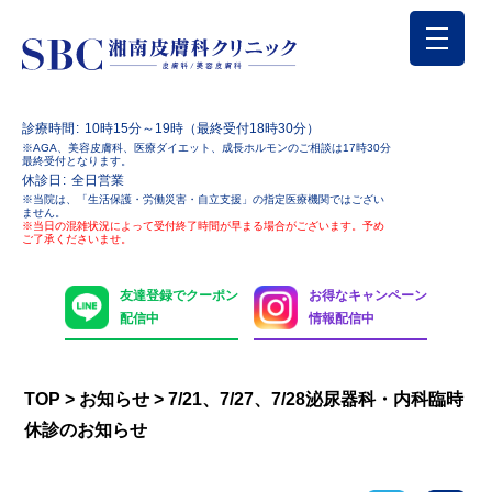
診療時間
10時15分～19時（最終受付18時30分）
※AGA、美容皮膚科、医療ダイエット、成長ホルモンのご相談は17時30分
最終受付となります。
休診日
全日営業
※当院は、「生活保護・労働災害・自立支援」の指定医療機関ではござい
ません。
※当日の混雑状況によって受付終了時間が早まる場合がございます。予め
ご了承くださいませ。
友達登録でクーポン
お得なキャンペーン
配信中
情報配信中
TOP
>
お知らせ
>
7/21、7/27、7/28泌尿器科・内科臨時
休診のお知らせ