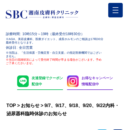
診療時間
10時15分～19時（最終受付18時30分）
※AGA、美容皮膚科、医療ダイエット、成長ホルモンのご相談は17時30分
最終受付となります。
休診日
全日営業
※当院は、「生活保護・労働災害・自立支援」の指定医療機関ではござい
ません。
※当日の混雑状況によって受付終了時間が早まる場合がございます。予め
ご了承くださいませ。
友達登録でクーポン
お得なキャンペーン
配信中
情報配信中
TOP
>
お知らせ
>
9/7、9/17、9/18、9/20、9/22内科・
泌尿器科臨時休診のお知らせ