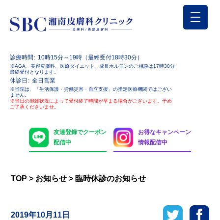
診療時間
10時15分～19時（最終受付18時30分）
※AGA、美容皮膚科、医療ダイエット、成長ホルモンのご相談は17時30分
最終受付となります。
休診日
全日営業
※当院は、「生活保護・労働災害・自立支援」の指定医療機関ではござい
ません。
※当日の混雑状況によって受付終了時間が早まる場合がございます。予め
ご了承くださいませ。
友達登録でクーポン
お得なキャンペーン
配信中
情報配信中
TOP
>
お知らせ
>
臨時休診のお知らせ
2019年10月11日