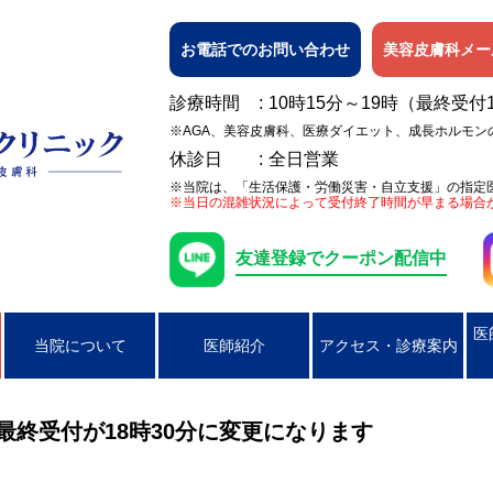
お電話でのお問い合わせ
美容皮膚科メー
診療時間
10時15分～19時（最終受付
※AGA、美容皮膚科、医療ダイエット、成長ホルモン
休診日
全日営業
※当院は、「生活保護・労働災害・自立支援」の指定
※当日の混雑状況によって受付終了時間が早まる場合
友達登録でクーポン配信中
医
当院について
医師紹介
アクセス・診療案内
日焼け
女性の膀胱炎
アレルギー検査
ピアス穴あけ（耳たぶのみ）
AGA
ニキビ
コンジローマ
PSA検査
ラクやせ外来
じんましん
男性の性器ヘル
ら最終受付が18時30分に変更になります
湿疹
男性のクラミジア性尿道炎
かぶれ（接触皮膚炎）
咽頭クラミジア
アトピー性皮膚
咽頭淋病
帯状疱疹
ヘルペス
円形脱毛症