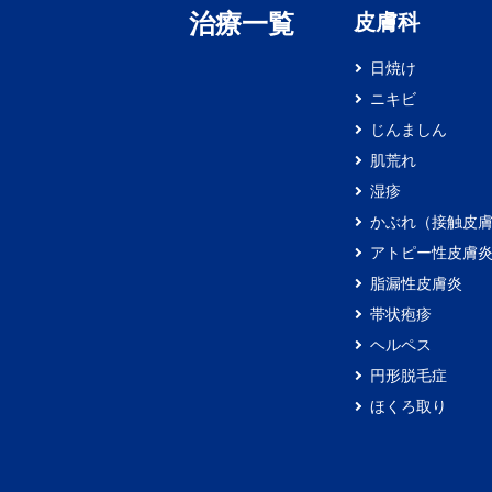
治療一覧
皮膚科
日焼け
ニキビ
じんましん
肌荒れ
湿疹
かぶれ（接触皮
アトピー性皮膚
脂漏性皮膚炎
帯状疱疹
ヘルペス
円形脱毛症
ほくろ取り