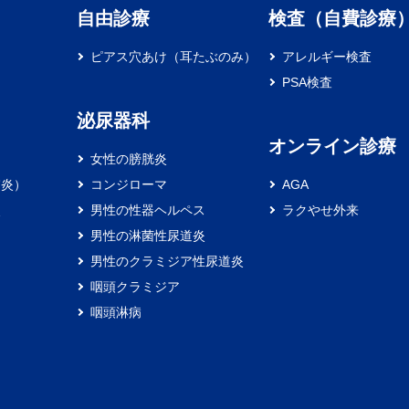
自由診療
検査（自費診療
ピアス穴あけ（耳たぶのみ）
アレルギー検査
PSA検査
泌尿器科
オンライン診療
女性の膀胱炎
膚炎）
コンジローマ
AGA
炎
男性の性器ヘルペス
ラクやせ外来
男性の淋菌性尿道炎
男性のクラミジア性尿道炎
咽頭クラミジア
咽頭淋病