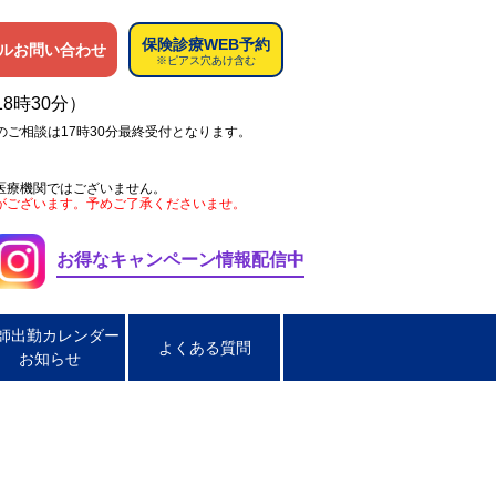
保険診療WEB予約
ルお問い合わせ
※ピアス穴あけ含む
18時30分）
のご相談は17時30分最終受付となります。
医療機関ではございません。
がございます。予めご了承くださいませ。
お得なキャンペーン情報配信中
師出勤カレンダー
よくある質問
お知らせ
ペス
肌荒れ
男性の淋菌性尿道炎
炎
脂漏性皮膚炎
ほくろ取り