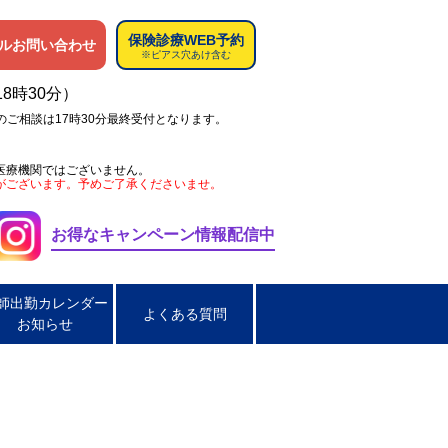
保険診療WEB予約
ルお問い合わせ
※ピアス穴あけ含む
18時30分）
のご相談は17時30分最終受付となります。
医療機関ではございません。
がございます。予めご了承くださいませ。
お得なキャンペーン情報配信中
師出勤カレンダー
よくある質問
お知らせ
ペス
肌荒れ
男性の淋菌性尿道炎
炎
脂漏性皮膚炎
ほくろ取り