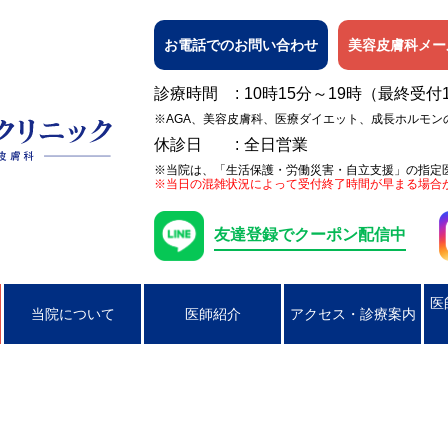
お電話でのお問い合わせ
美容皮膚科メー
診療時間
10時15分～19時（最終受付
※AGA、美容皮膚科、医療ダイエット、成長ホルモン
休診日
全日営業
※当院は、「生活保護・労働災害・自立支援」の指定
※当日の混雑状況によって受付終了時間が早まる場合
友達登録でクーポン配信中
医
当院について
医師紹介
アクセス・診療案内
日焼け
女性の膀胱炎
アレルギー検査
ピアス穴あけ（耳たぶのみ）
AGA
ニキビ
コンジローマ
PSA検査
ラクやせ外来
じんましん
男性の性器ヘル
湿疹
男性のクラミジア性尿道炎
かぶれ（接触皮膚炎）
咽頭クラミジア
アトピー性皮膚
咽頭淋病
帯状疱疹
ヘルペス
円形脱毛症