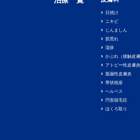
日焼け
ニキビ
じんましん
肌荒れ
湿疹
かぶれ（接触皮
アトピー性皮膚
脂漏性皮膚炎
帯状疱疹
ヘルペス
円形脱毛症
ほくろ取り