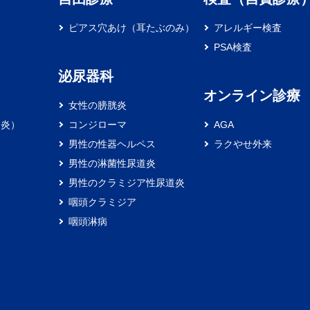
ピアス穴あけ（耳たぶのみ）
アレルギー検査
PSA検査
泌尿器科
オンライン診療
女性の膀胱炎
膚炎）
コンジローマ
AGA
炎
男性の性器ヘルペス
ラクやせ外来
男性の淋菌性尿道炎
男性のクラミジア性尿道炎
咽頭クラミジア
咽頭淋病