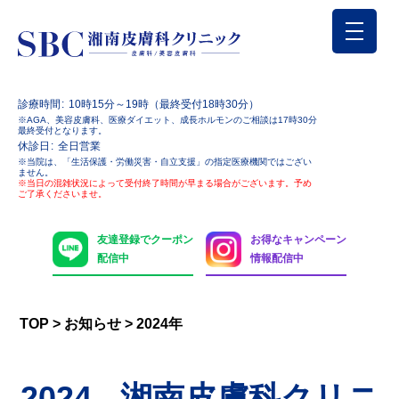
診療時間
10時15分～19時（最終受付18時30分）
※AGA、美容皮膚科、医療ダイエット、成長ホルモンのご相談は17時30分
最終受付となります。
休診日
全日営業
※当院は、「生活保護・労働災害・自立支援」の指定医療機関ではござい
ません。
※当日の混雑状況によって受付終了時間が早まる場合がございます。予め
ご了承くださいませ。
友達登録でクーポン
お得なキャンペーン
配信中
情報配信中
TOP
>
お知らせ
>
2024年
2024 - 湘南皮膚科クリニ