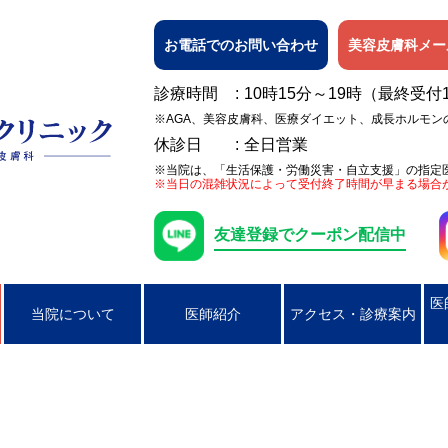
お電話でのお問い合わせ
美容皮膚科メー
診療時間
10時15分～19時（最終受付
※AGA、美容皮膚科、医療ダイエット、成長ホルモン
休診日
全日営業
※当院は、「生活保護・労働災害・自立支援」の指定
※当日の混雑状況によって受付終了時間が早まる場合
友達登録でクーポン配信中
医
当院について
医師紹介
アクセス・診療案内
日焼け
女性の膀胱炎
アレルギー検査
ピアス穴あけ（耳たぶのみ）
AGA
ニキビ
コンジローマ
PSA検査
ラクやせ外来
じんましん
男性の性器ヘル
湿疹
男性のクラミジア性尿道炎
かぶれ（接触皮膚炎）
咽頭クラミジア
アトピー性皮膚
咽頭淋病
帯状疱疹
ヘルペス
円形脱毛症