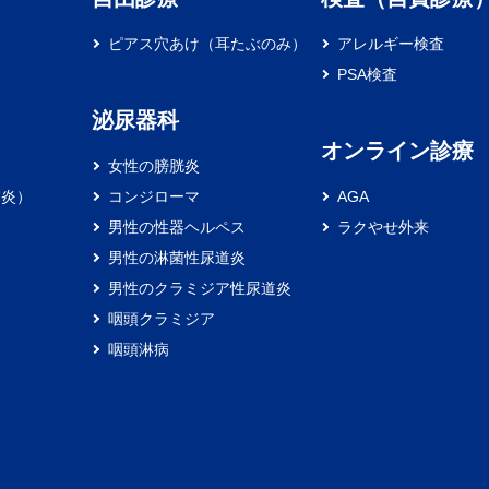
ピアス穴あけ（耳たぶのみ）
アレルギー検査
PSA検査
泌尿器科
オンライン診療
女性の膀胱炎
膚炎）
コンジローマ
AGA
炎
男性の性器ヘルペス
ラクやせ外来
男性の淋菌性尿道炎
男性のクラミジア性尿道炎
咽頭クラミジア
咽頭淋病