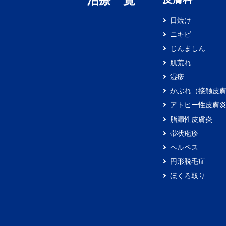
日焼け
ニキビ
じんましん
肌荒れ
湿疹
かぶれ（接触皮
アトピー性皮膚
脂漏性皮膚炎
帯状疱疹
ヘルペス
円形脱毛症
ほくろ取り