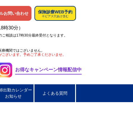
保険診療WEB予約
ルお問い合わせ
※ピアス穴あけ含む
18時30分）
のご相談は17時30分最終受付となります。
医療機関ではございません。
がございます。予めご了承くださいませ。
お得なキャンペーン情報配信中
師出勤カレンダー
よくある質問
お知らせ
ペス
肌荒れ
男性の淋菌性尿道炎
炎
脂漏性皮膚炎
ほくろ取り