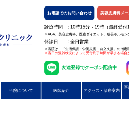
お電話でのお問い合わせ
美容皮膚科メー
診療時間
10時15分～19時（最終受付
※AGA、美容皮膚科、医療ダイエット、成長ホルモン
休診日
全日営業
※当院は、「生活保護・労働災害・自立支援」の指定
※当日の混雑状況によって受付終了時間が早まる場合
友達登録でクーポン配信中
医
当院について
医師紹介
アクセス・診療案内
日焼け
女性の膀胱炎
アレルギー検査
ピアス穴あけ（耳たぶのみ）
AGA
ニキビ
コンジローマ
PSA検査
ラクやせ外来
じんましん
男性の性器ヘル
湿疹
男性のクラミジア性尿道炎
かぶれ（接触皮膚炎）
咽頭クラミジア
アトピー性皮膚
咽頭淋病
帯状疱疹
ヘルペス
円形脱毛症