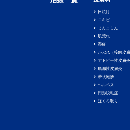
日焼け
ニキビ
じんましん
肌荒れ
湿疹
かぶれ（接触皮
アトピー性皮膚
脂漏性皮膚炎
帯状疱疹
ヘルペス
円形脱毛症
ほくろ取り