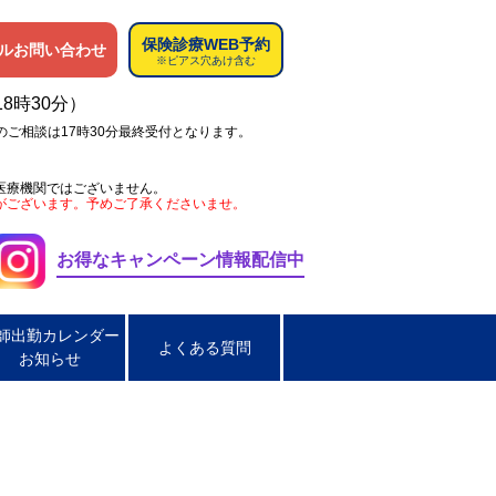
保険診療WEB予約
ルお問い合わせ
※ピアス穴あけ含む
18時30分）
のご相談は17時30分最終受付となります。
医療機関ではございません。
がございます。予めご了承くださいませ。
お得なキャンペーン情報配信中
師出勤カレンダー
よくある質問
お知らせ
ペス
肌荒れ
男性の淋菌性尿道炎
炎
脂漏性皮膚炎
ほくろ取り