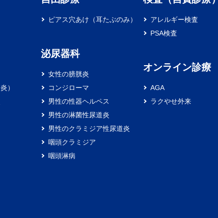
ピアス穴あけ（耳たぶのみ）
アレルギー検査
PSA検査
泌尿器科
オンライン診療
女性の膀胱炎
膚炎）
コンジローマ
AGA
炎
男性の性器ヘルペス
ラクやせ外来
男性の淋菌性尿道炎
男性のクラミジア性尿道炎
咽頭クラミジア
咽頭淋病